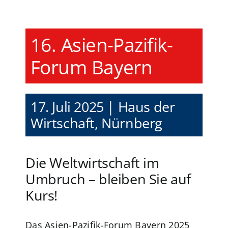
Zum
Inhalt
springen
16. Asien-Pazifik-
Forum Bayern
17. Juli 2025 | Haus der
Wirtschaft, Nürnberg
Die Weltwirtschaft im
Umbruch – bleiben Sie auf
Kurs!
Das Asien-Pazifik-Forum Bayern 2025