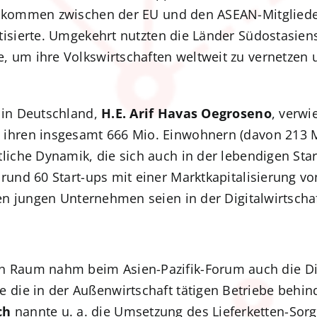
abkommen zwischen der EU und den ASEAN-Mitgliede
isierte. Umgekehrt nutzten die Länder Südostasiens
 um ihre Volkswirtschaften weltweit zu vernetzen 
 in Deutschland,
H.E. Arif Havas Oegroseno
, verwi
 ihren insgesamt 666 Mio. Einwohnern (davon 213 
liche Dynamik, die sich auch in der lebendigen Star
rund 60 Start-ups mit einer Marktkapitalisierung v
ven jungen Unternehmen seien in der Digitalwirtscha
en Raum nahm beim Asien-Pazifik-Forum auch die D
ie die in der Außenwirtschaft tätigen Betriebe beh
ch
nannte u. a. die Umsetzung des Lieferketten-Sorg