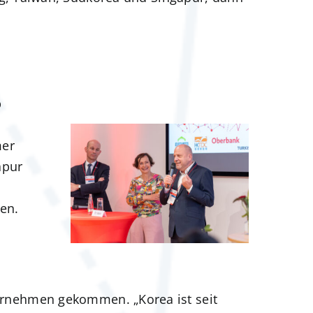
b
e
mer
apur
en.
ternehmen gekommen. „Korea ist seit