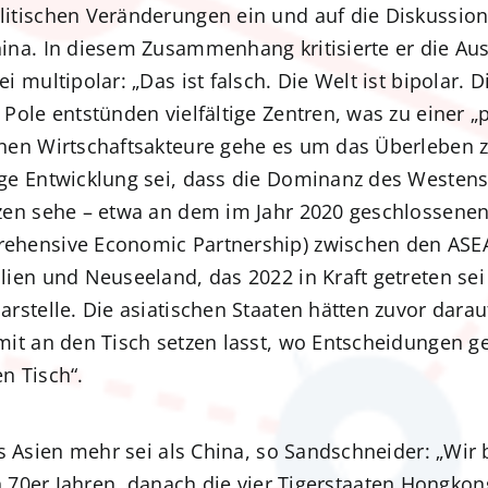
litischen Veränderungen ein und auf die Diskussi
ina. In diesem Zusammenhang kritisierte er die Au
ei multipolar: „Das ist falsch. Die Welt ist bipolar.
 Pole entstünden vielfältige Zentren, was zu einer „p
lnen Wirtschaftsakteure gehe es um das Überleben z
ige Entwicklung sei, dass die Dominanz des Westen
nzen sehe – etwa an dem im Jahr 2020 geschlossen
ehensive Economic Partnership) zwischen den ASEA
lien und Neuseeland, das 2022 in Kraft getreten se
arstelle. Die asiatischen Staaten hätten zuvor dara
mit an den Tisch setzen lasst, wo Entscheidungen 
n Tisch“.
sien mehr sei als China, so Sandschneider: „Wir b
en 70er Jahren, danach die vier Tigerstaaten Hongko