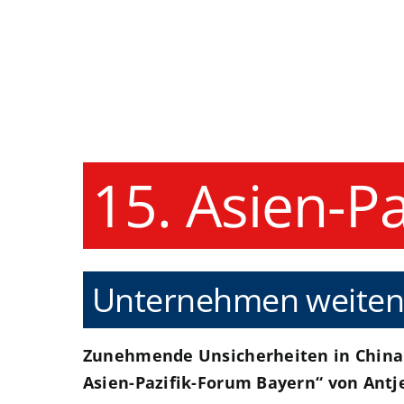
Zum
Inhalt
springen
15. Asien-P
Unternehmen weiten i
Zunehmende Unsicherheiten in China 
Asien-Pazifik-Forum Bayern“ von Antj