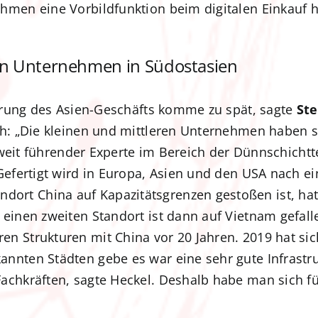
hmen eine Vorbildfunktion beim digitalen Einkauf 
 von Unternehmen in Südostasien
ierung des Asien-Geschäfts komme zu spät, sagte
Ste
th: „Die kleinen und mittleren Unternehmen haben si
eltweit führender Experte im Bereich der Dünnschicht
Gefertigt wird in Europa, Asien und den USA nach ei
rt China auf Kapazitätsgrenzen gestoßen ist, hat
 einen zweiten Standort ist dann auf Vietnam gefa
n Strukturen mit China vor 20 Jahren. 2019 hat si
nnten Städten gebe es war eine sehr gute Infrastru
achkräften, sagte Heckel. Deshalb habe man sich f