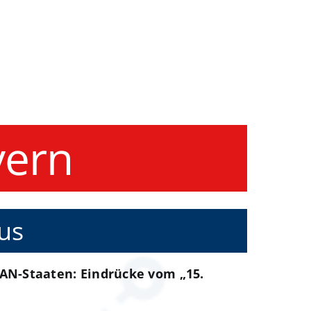
yern
us
AN-Staaten: Eindrücke vom „15.