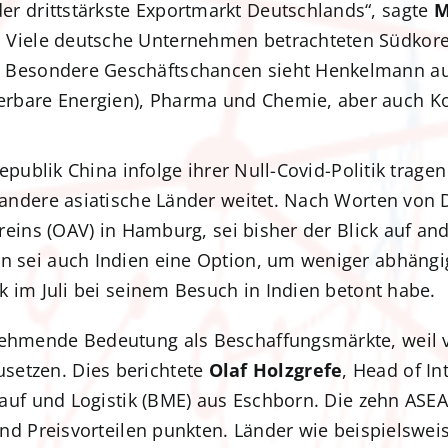
er drittstärkste Exportmarkt Deutschlands“, sagte
M
. Viele deutsche Unternehmen betrachteten Südkorea
. Besondere Geschäftschancen sieht Henkelmann auf
erbare Energien), Pharma und Chemie, aber auch K
epublik China infolge ihrer Null-Covid-Politik trage
andere asiatische Länder weitet. Nach Worten von 
eins (OAV) in Hamburg, sei bisher der Blick auf ande
sei auch Indien eine Option, um weniger abhängig
 im Juli bei seinem Besuch in Indien betont habe.
hmende Bedeutung als Beschaffungsmärkte, weil v
 zusetzen. Dies berichtete
Olaf Holzgrefe
, Head of In
auf und Logistik (BME) aus Eschborn. Die zehn ASE
d Preisvorteilen punkten. Länder wie beispielsweis