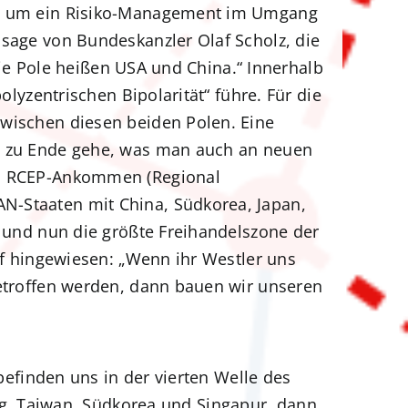
on um ein Risiko-Management im Umgang
ssage von Bundeskanzler Olaf Scholz, die
 Die Pole heißen USA und China.“ Innerhalb
olyzentrischen Bipolarität“ führe. Für die
wischen diesen beiden Polen. Eine
s zu Ende gehe, was man auch an neuen
en RCEP-Ankommen (Regional
N-Staaten mit China, Südkorea, Japan,
i und nun die größte Freihandelszone der
uf hingewiesen: „Wenn ihr Westler uns
getroffen werden, dann bauen wir unseren
efinden uns in der vierten Welle des
ng, Taiwan, Südkorea und Singapur, dann