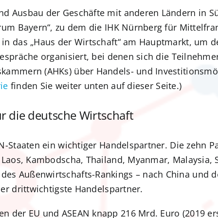
nd Ausbau der Geschäfte mit anderen Ländern in S
um Bayern“, zu dem die IHK Nürnberg für Mittelfran
in das „Haus der Wirtschaft“ am Hauptmarkt, um de
espräche organisiert, bei denen sich die Teilnehme
kammern (AHKs) über Handels- und Investitionsmög
ie
finden Sie weiter unten auf dieser Seite.)
 die deutsche Wirtschaft
N-Staaten ein wichtiger Handelspartner. Die zehn P
 Laos, Kambodscha, Thailand, Myanmar, Malaysia, S
s Außenwirtschafts-Rankings – nach China und de
r drittwichtigste Handelspartner.
 der EU und ASEAN knapp 216 Mrd. Euro (2019 erst 