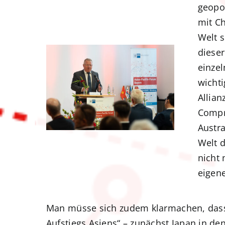
geopo
mit Ch
Welt s
dieser
einze
wicht
Allia
Compr
Austra
Welt d
nicht 
eigene
Man müsse sich zudem klarmachen, dass A
Aufstiegs Asiens“ – zunächst Japan in d